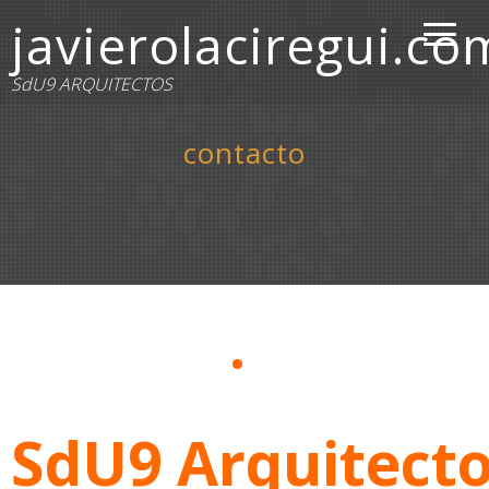
javierolaciregui.co
SdU9 ARQUITECTOS
contacto
·
SdU9 Arquitect